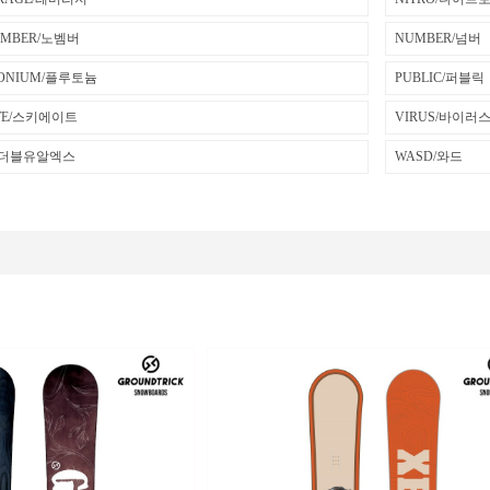
EMBER/노벰버
NUMBER/넘버
TONIUM/플루토늄
PUBLIC/퍼블릭
ATE/스키에이트
VIRUS/바이러
/더블유알엑스
WASD/와드