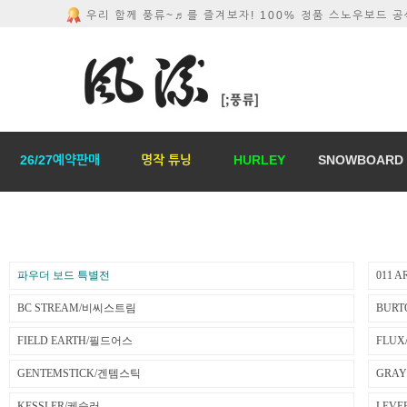
우리 함께 풍류~♬를 즐겨보자! 100% 정품 스노우보드 
26/27예약판매
명작 튜닝
HURLEY
SNOWBOARD
파우더 보드 특별전
011 
BC STREAM/비씨스트림
BURT
FIELD EARTH/필드어스
FLU
GENTEMSTICK/겐템스틱
GRA
KESSLER/케슬러
LEV