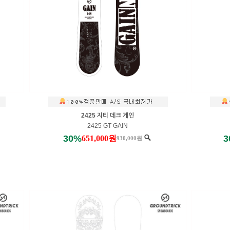
2425 지티 데크 게인
2425 GT GAIN
30%
3
651,000원
930,000원