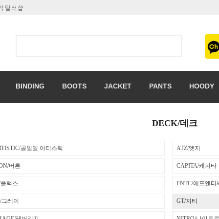
공식딜러샵
BINDING
BOOTS
JACKET
PANTS
HOODY
DECK/데크
ARTISTIC/공일일 아티스틱
ATZ/앳지
ON/버튼
CAPITA/캐피타
X/플럭스
FNTC/에프앤티
Y/그레이
GT/지티
ERAGE/레버리지
NITRO/나이트