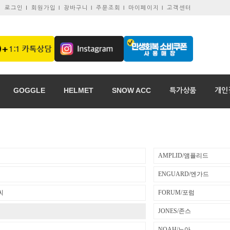
로그인 I
회원가입 l
장바구니 l
주문조회 l
마이페이지 l
고객센터
GOGGLE
HELMET
SNOW ACC
특가상품
개인
AMPLID/앰플리드
ENGUARD/엔가드
씨
FORUM/포럼
JONES/존스
로
NOAH/노아