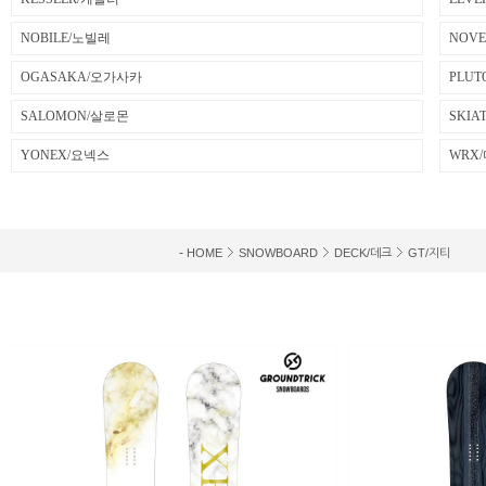
NOBILE/노빌레
NOV
OGASAKA/오가사카
PLU
SALOMON/살로몬
SKI
YONEX/요넥스
WRX
-
HOME
SNOWBOARD
DECK/데크
GT/지티