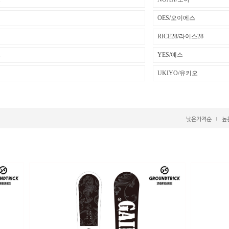
OES/오이에스
RICE28/라이스28
스
YES/예스
UKIYO/유키오
낮은가격순
높