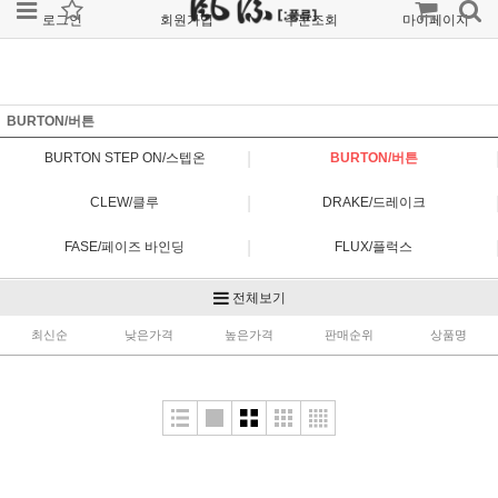
로그인
회원가입
주문조회
마이페이지
BURTON/버튼
|
BURTON STEP ON/스텝온
BURTON/버튼
|
CLEW/클루
DRAKE/드레이크
|
FASE/페이즈 바인딩
FLUX/플럭스
|
NOW/나우
OJK/오제이케이
전체보기
|
최신순
RIDE/라이드
낮은가격
높은가격
SALOMON/살로몬
판매순위
상품명
|
SP/에스피
UNION/유니온
|
YES/예스
PLATEPIA/플레이트피아