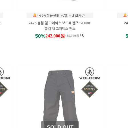
E
2425 볼컴 엘 고어텍스 보드복 팬츠 STONE
2
볼컴 엘 고어텍스 팬츠
50%
242,000원
485,000원