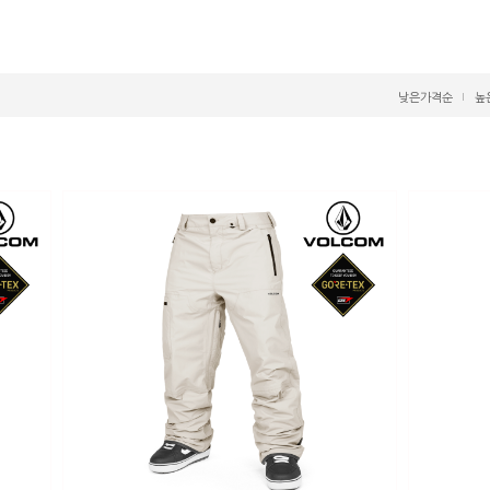
낮은가격순
높