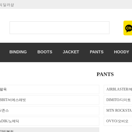
공식딜러샵
BINDING
BOOTS
JACKET
PANTS
HOODY
PANTS
육팔육
AIRBLASTE
ABBIT/비에스래빗
DIMITO/디미토
S/존스
MTN ROCKST
ADIK/노메딕
OVYO/오비오
COM/볼컴