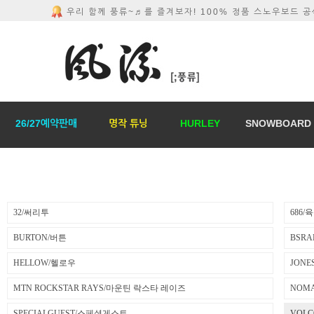
우리 함께 풍류~♬를 즐겨보자! 100% 정품 스노우보드 
26/27예약판매
명작 튜닝
HURLEY
SNOWBOARD
32/써리투
686/
BURTON/버튼
BSR
HELLOW/헬로우
JONE
MTN ROCKSTAR RAYS/마운틴 락스타 레이즈
NOM
SPECIALGUEST/스페셜게스트
VOL