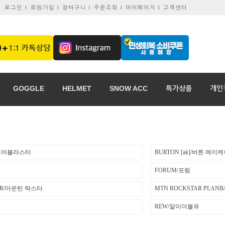
로그인 I
회원가입 l
장바구니 l
주문조회 l
마이페이지 l
고객센터
GOGGLE
HELMET
SNOW ACC
특가상품
개인
R/에어블라스터
BURTON [ak]/버튼 에이
FORUM/포럼
AR/마운틴 락스타
MTN ROCKSTAR PLA
REW/알이더블유