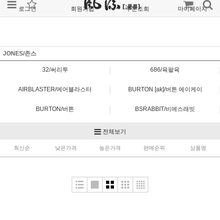
로그인
회원가입
주문조회
마이페이지
JONES/존스
|
32/써리투
686/육팔육
|
AIRBLASTER/에어블라스터
BURTON [ak]/버튼 에이케이
|
BURTON/버튼
BSRABBIT/비에스래빗
|
DIMITO/디미토
FORUM/포럼
전체보기
|
최신순
HELLOW/헬로우
낮은가격
높은가격
판매순위
JONES/존스
상품명
|
MTN ROCKSTAR/마운틴 락스타
MTN ROCKSTAR PLANB/마운틴 락스타 플랜비
|
MTN ROCKSTAR RAYS/마운틴 락스타 레이즈
NOMADIK/노메딕
|
OVYO/오비오
REW/알이더블유