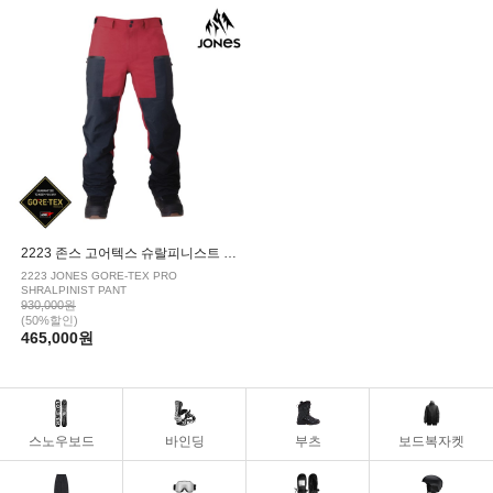
|
SPECIALGUEST/스페셜게스트
VOLCOM/볼컴
2223 존스 고어텍스 슈랄피니스트 보드복 팬츠 RED
2223 JONES GORE-TEX PRO
SHRALPINIST PANT
930,000원
(50%할인)
465,000원
스노우보드
바인딩
부츠
보드복자켓