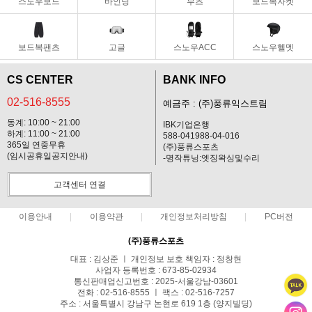
스노우보드
바인딩
부츠
보드복자켓
보드복팬츠
고글
스노우ACC
스노우헬멧
CS CENTER
BANK INFO
02-516-8555
예금주 : (주)풍류익스트림
동계: 10:00 ~ 21:00
IBK기업은행
하계: 11:00 ~ 21:00
588-041988-04-016
365일 연중무휴
(주)풍류스포츠
(임시공휴일공지안내)
-명작튜닝:엣징왁싱및수리
고객센터 연결
이용안내
이용약관
개인정보처리방침
PC버전
(주)풍류스포츠
대표 : 김상준 ㅣ 개인정보 보호 책임자 : 정창현
사업자 등록번호 : 673-85-02934
통신판매업신고번호 : 2025-서울강남-03601
전화 : 02-516-8555 ㅣ 팩스 : 02-516-7257
주소 : 서울특별시 강남구 논현로 619 1층 (양지빌딩)