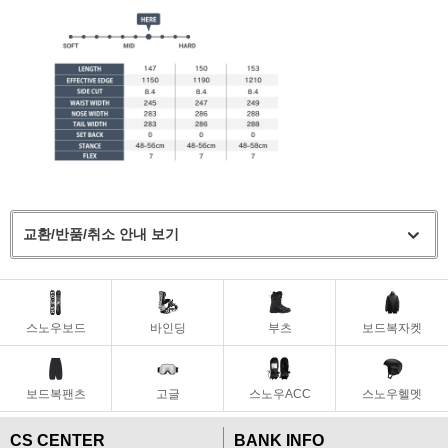
교환/반품/취소 안내 보기
스노우보드
바인딩
부츠
보드복자켓
보드복팬츠
고글
스노우ACC
스노우헬멧
CS CENTER
BANK INFO