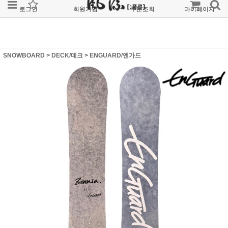
로그인
회원가입
주문조회
마이페이지
SNOWBOARD
>
DECK/데크
>
ENGUARD/엔가드