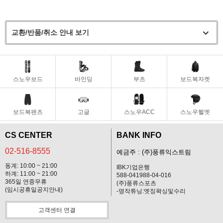
교환/반품/취소 안내 보기
스노우보드
바인딩
부츠
보드복자켓
보드복팬츠
고글
스노우ACC
스노우헬멧
CS CENTER
BANK INFO
02-516-8555
예금주 : (주)풍류익스트림
동계: 10:00 ~ 21:00
IBK기업은행
하계: 11:00 ~ 21:00
588-041988-04-016
365일 연중무휴
(주)풍류스포츠
(임시공휴일공지안내)
-명작튜닝:엣징왁싱및수리
고객센터 연결