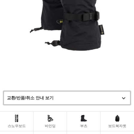
교환/반품/취소 안내 보기
스노우보드
바인딩
부츠
보드복자켓