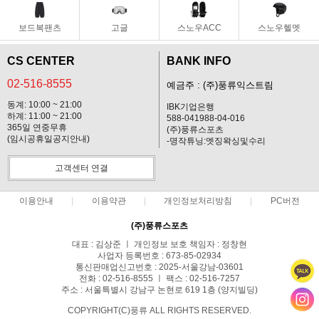
보드복팬츠
고글
스노우ACC
스노우헬멧
CS CENTER
BANK INFO
02-516-8555
예금주 : (주)풍류익스트림
동계: 10:00 ~ 21:00
IBK기업은행
하계: 11:00 ~ 21:00
588-041988-04-016
365일 연중무휴
(주)풍류스포츠
(임시공휴일공지안내)
-명작튜닝:엣징왁싱및수리
고객센터 연결
이용안내
이용약관
개인정보처리방침
PC버전
(주)풍류스포츠
대표 : 김상준 ㅣ 개인정보 보호 책임자 : 정창현
사업자 등록번호 : 673-85-02934
통신판매업신고번호 : 2025-서울강남-03601
전화 : 02-516-8555 ㅣ 팩스 : 02-516-7257
주소 : 서울특별시 강남구 논현로 619 1층 (양지빌딩)
COPYRIGHT(C)풍류 ALL RIGHTS RESERVED.