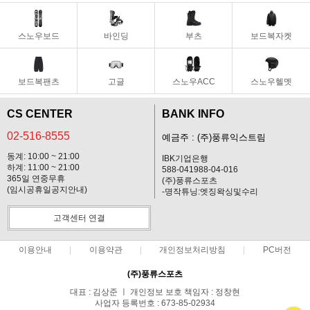
스노우보드
바인딩
부츠
보드복자켓
보드복팬츠
고글
스노우ACC
스노우헬멧
CS CENTER
BANK INFO
02-516-8555
예금주 : (주)풍류익스트림
동계: 10:00 ~ 21:00
IBK기업은행
하계: 11:00 ~ 21:00
588-041988-04-016
365일 연중무휴
(주)풍류스포츠
(임시공휴일공지안내)
-명작튜닝:엣징왁싱및수리
고객센터 연결
이용안내
이용약관
개인정보처리방침
PC버전
(주)풍류스포츠
대표 : 김상준 ㅣ 개인정보 보호 책임자 : 정창현
사업자 등록번호 : 673-85-02934