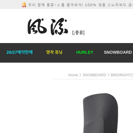
우리 함께 풍류~♬를 즐겨보자! 100% 정품 스노우보드 
26/27예약판매
명작 튜닝
HURLEY
SNOWBOARD
Home
SNOWBOARD
BINDING/바