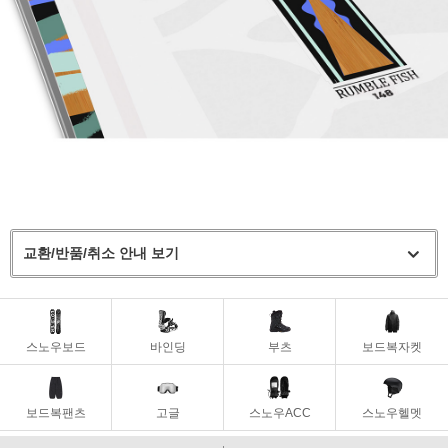
교환/반품/취소 안내 보기
스노우보드
바인딩
부츠
보드복자켓
보드복팬츠
고글
스노우ACC
스노우헬멧