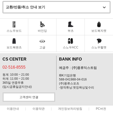
교환/반품/취소 안내 보기
스노우보드
바인딩
부츠
보드복자켓
보드복팬츠
고글
스노우ACC
스노우헬멧
CS CENTER
BANK INFO
02-516-8555
예금주 : (주)풍류익스트림
동계: 10:00 ~ 21:00
IBK기업은행
하계: 11:00 ~ 21:00
588-041988-04-016
365일 연중무휴
(주)풍류스포츠
(임시공휴일공지안내)
-명작튜닝:엣징왁싱및수리
고객센터 연결
이용안내
이용약관
개인정보처리방침
PC버전