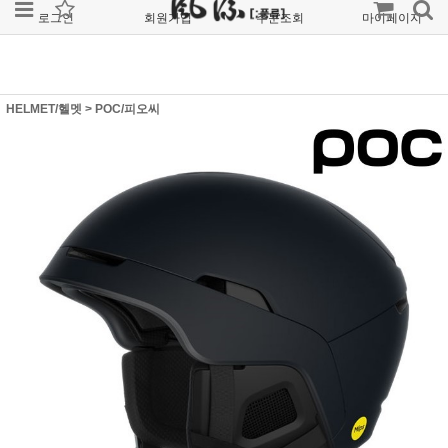
로그인
회원가입
주문조회
마이페이지
HELMET/헬멧
>
POC/피오씨