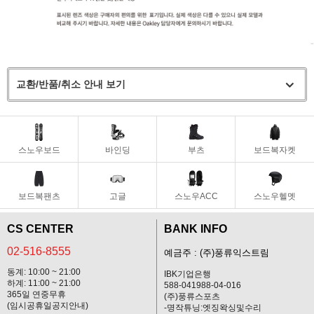
교환/반품/취소 안내 보기
스노우보드
바인딩
부츠
보드복자켓
보드복팬츠
고글
스노우ACC
스노우헬멧
CS CENTER
BANK INFO
02-516-8555
예금주 : (주)풍류익스트림
동계: 10:00 ~ 21:00
IBK기업은행
하계: 11:00 ~ 21:00
588-041988-04-016
365일 연중무휴
(주)풍류스포츠
(임시공휴일공지안내)
-명작튜닝:엣징왁싱및수리