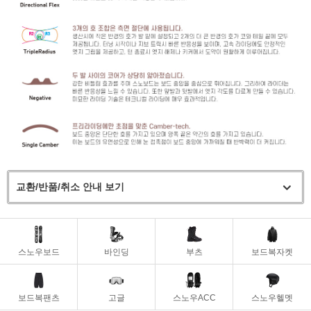
교환/반품/취소 안내 보기
스노우보드
바인딩
부츠
보드복자켓
보드복팬츠
고글
스노우ACC
스노우헬멧