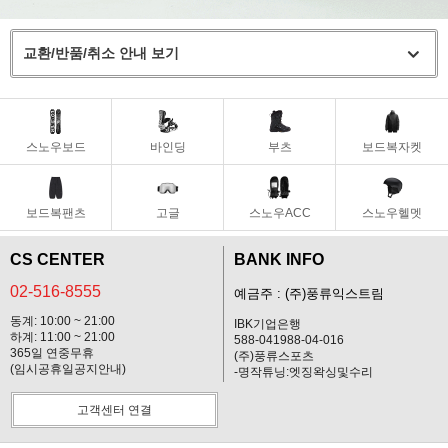
교환/반품/취소 안내 보기
스노우보드
바인딩
부츠
보드복자켓
보드복팬츠
고글
스노우ACC
스노우헬멧
CS CENTER
BANK INFO
02-516-8555
예금주 : (주)풍류익스트림
동계: 10:00 ~ 21:00
IBK기업은행
하계: 11:00 ~ 21:00
588-041988-04-016
365일 연중무휴
(주)풍류스포츠
(임시공휴일공지안내)
-명작튜닝:엣징왁싱및수리
고객센터 연결