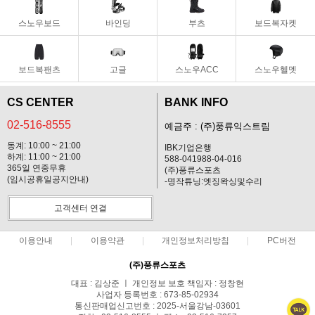
스노우보드
바인딩
부츠
보드복자켓
보드복팬츠
고글
스노우ACC
스노우헬멧
CS CENTER
BANK INFO
02-516-8555
예금주 : (주)풍류익스트림
동계: 10:00 ~ 21:00
IBK기업은행
하계: 11:00 ~ 21:00
588-041988-04-016
365일 연중무휴
(주)풍류스포츠
(임시공휴일공지안내)
-명작튜닝:엣징왁싱및수리
고객센터 연결
이용안내
이용약관
개인정보처리방침
PC버전
(주)풍류스포츠
대표 : 김상준 ㅣ 개인정보 보호 책임자 : 정창현
사업자 등록번호 : 673-85-02934
통신판매업신고번호 : 2025-서울강남-03601