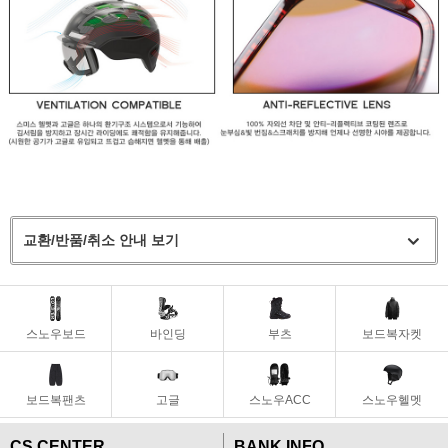
교환/반품/취소 안내 보기
스노우보드
바인딩
부츠
보드복자켓
보드복팬츠
고글
스노우ACC
스노우헬멧
CS CENTER
BANK INFO