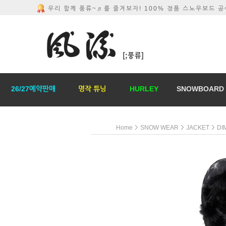
우리 함께 풍류~♬를 즐겨보자! 100% 정품 스노우보드 
26/27예약판매
명작 튜닝
HURLEY
SNOWBOARD
Home
SNOW WEAR
JACKET
DI