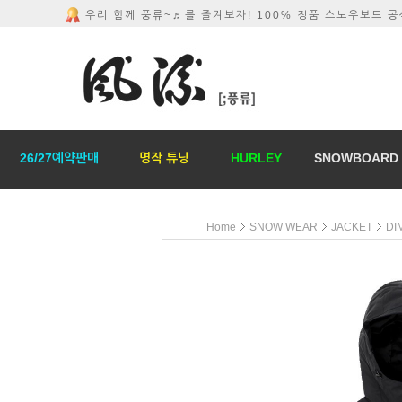
우리 함께 풍류~♬를 즐겨보자! 100% 정품 스노우보드 
26/27예약판매
명작 튜닝
HURLEY
SNOWBOARD
Home
SNOW WEAR
JACKET
DI