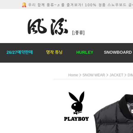
우리 함께 풍류~♬를 즐겨보자! 100% 정품 스노우보드 
26/27예약판매
명작 튜닝
HURLEY
SNOWBOARD
Home
SNOW WEAR
JACKET
DI