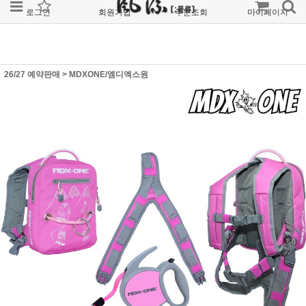
로그인
회원가입
주문조회
마이페이지
26/27 예약판매
>
MDXONE/엠디엑스원