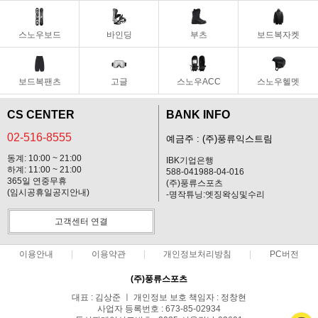
스노우보드
바인딩
부츠
보드복자켓
보드복팬츠
고글
스노우ACC
스노우헬멧
CS CENTER
BANK INFO
02-516-8555
예금주 : (주)풍류익스트림
동계: 10:00 ~ 21:00
IBK기업은행
하계: 11:00 ~ 21:00
588-041988-04-016
365일 연중무휴
(주)풍류스포츠
(임시공휴일공지안내)
-명작튜닝:엣징왁싱및수리
고객센터 연결
이용안내
이용약관
개인정보처리방침
PC버전
(주)풍류스포츠
대표 : 김상준 ㅣ 개인정보 보호 책임자 : 정창현
사업자 등록번호 : 673-85-02934