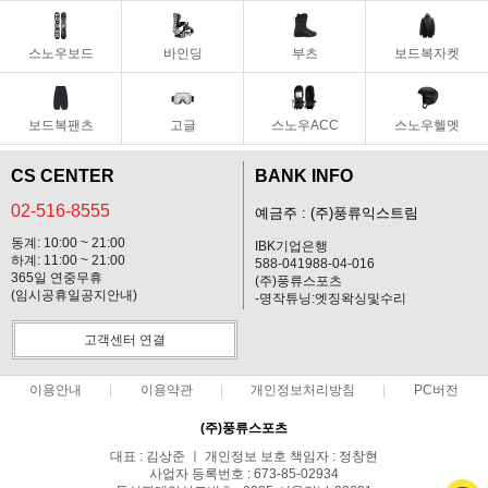
스노우보드
바인딩
부츠
보드복자켓
보드복팬츠
고글
스노우ACC
스노우헬멧
CS CENTER
BANK INFO
02-516-8555
예금주 : (주)풍류익스트림
동계: 10:00 ~ 21:00
IBK기업은행
하계: 11:00 ~ 21:00
588-041988-04-016
365일 연중무휴
(주)풍류스포츠
(임시공휴일공지안내)
-명작튜닝:엣징왁싱및수리
고객센터 연결
이용안내
이용약관
개인정보처리방침
PC버전
(주)풍류스포츠
대표 : 김상준 ㅣ 개인정보 보호 책임자 : 정창현
사업자 등록번호 : 673-85-02934