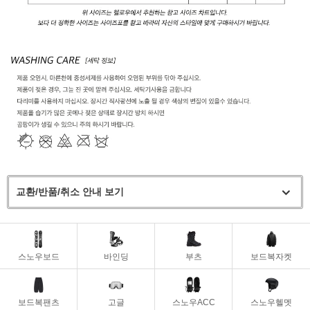
교환/반품/취소 안내 보기
스노우보드
바인딩
부츠
보드복자켓
보드복팬츠
고글
스노우ACC
스노우헬멧