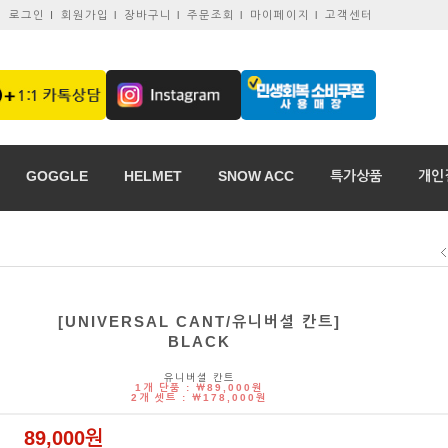
로그인 I
회원가입 l
장바구니 l
주문조회 l
마이페이지 l
고객센터
GOGGLE
HELMET
SNOW ACC
특가상품
개인
[UNIVERSAL CANT/유니버셜 칸트]
BLACK
유니버셜 칸트
1개 단품 : ￦89,000원
2개 셋트 : ￦178,000원
89,000원