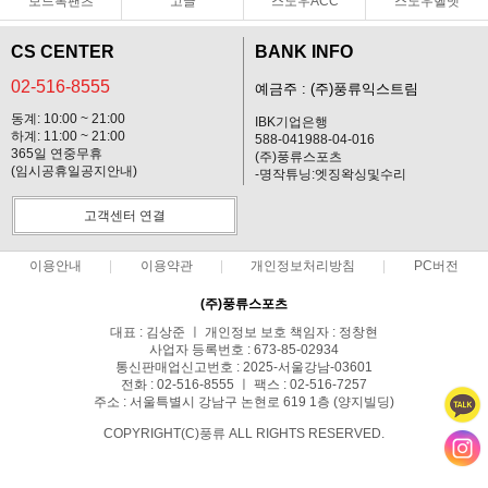
보드복팬츠
고글
스노우ACC
스노우헬멧
CS CENTER
BANK INFO
02-516-8555
예금주 : (주)풍류익스트림
동계: 10:00 ~ 21:00
IBK기업은행
하계: 11:00 ~ 21:00
588-041988-04-016
365일 연중무휴
(주)풍류스포츠
(임시공휴일공지안내)
-명작튜닝:엣징왁싱및수리
고객센터 연결
이용안내
이용약관
개인정보처리방침
PC버전
(주)풍류스포츠
대표 : 김상준 ㅣ 개인정보 보호 책임자 : 정창현
사업자 등록번호 : 673-85-02934
통신판매업신고번호 : 2025-서울강남-03601
전화 : 02-516-8555 ㅣ 팩스 : 02-516-7257
주소 : 서울특별시 강남구 논현로 619 1층 (양지빌딩)
COPYRIGHT(C)풍류 ALL RIGHTS RESERVED.