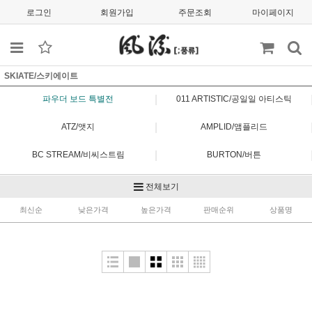
로그인
회원가입
주문조회
마이페이지
SKIATE/스키에이트
|
파우더 보드 특별전
011 ARTISTIC/공일일 아티스틱
|
ATZ/앳지
AMPLID/앰플리드
|
BC STREAM/비씨스트림
BURTON/버튼
|
CAPITA/캐피타
ENGUARD/엔가드
전체보기
|
최신순
FIELD EARTH/필드어스
낮은가격
높은가격
판매순위
FLUX/플럭스
상품명
|
FNTC/에프앤티씨
FORUM/포럼
|
GENTEMSTICK/겐템스틱
GRAY/그레이
|
GT/지티
JONES/존스