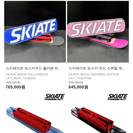
|
KESSLER/케슬러
LEVERAGE/레버리지
|
NITRO/나이트로
NOAH/노아
|
NOBILE/노빌레
NOVEMBER/노벰버
|
NUMBER/넘버
OES/오이에스
|
OGASAKA/오가사카
PLUTONIUM/플루토늄
|
PUBLIC/퍼블릭
RICE28/라이스28
스키에이트 숏스키우드 풀카본 리프트 REAL CARBON
스키에이트 숏스키 우드 스퀴럴 에디션 리프트 PINK PINK
SKIATE WOOD FULLCARBON
SKIATE WOOD SQUIRREL EDITION
|
SALOMON/살로몬
SKIATE/스키에이트
LIFT_REAL CARBON
LIFT_PINK/PINK
765,000원
645,000원
765,000원
645,000원
|
VIRUS/바이러스
YES/예스
|
YONEX/요넥스
WRX/더블유알엑스
|
WASD/와드
UKIYO/유키오