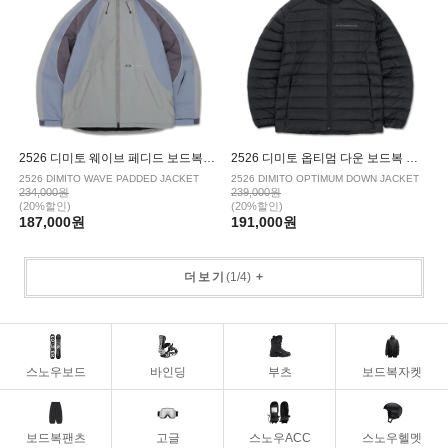
2526 디미토 웨이브 페디드 보드복 자켓 SAGE GREY
2526 디미토 옵티멈 다운 보드복 자켓 BLACK
2526 DIMITO WAVE PADDED JACKET
2526 DIMITO OPTIMUM DOWN JACKET
234,000원
239,000원
(20%할인)
(20%할인)
187,000원
191,000원
더보기
(
1
/
4
)
+
스노우보드
바인딩
부츠
보드복자켓
보드복팬츠
고글
스노우ACC
스노우헬멧