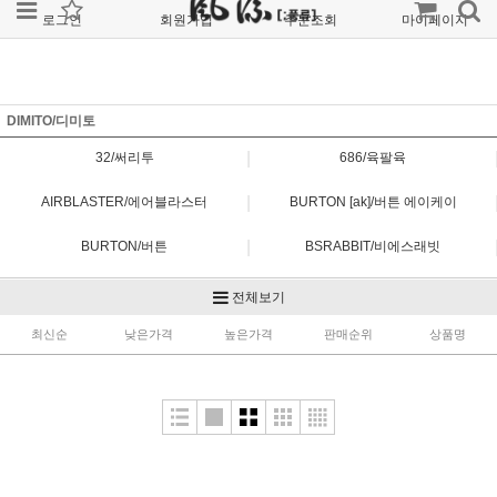
로그인
회원가입
주문조회
마이페이지
DIMITO/디미토
|
32/써리투
686/육팔육
|
AIRBLASTER/에어블라스터
BURTON [ak]/버튼 에이케이
|
BURTON/버튼
BSRABBIT/비에스래빗
|
DAKINE/다카인
DIMITO/디미토
전체보기
|
최신순
FORUM/포럼
낮은가격
높은가격
HELLOW/헬로우
판매순위
상품명
|
MTN ROCKSTAR/마운틴 락스타
MTN ROCKSTAR PLANB/마운틴 락스타 플랜비
|
MTN ROCKSTAR RAYS/마운틴 락스타 레이즈
NOMADIK/노메딕
|
OVYO/오비오
REW/알이더블유