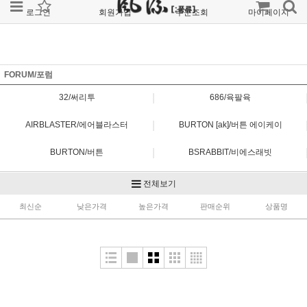
로그인
회원가입
주문조회
마이페이지
FORUM/포럼
|
32/써리투
686/육팔육
|
AIRBLASTER/에어블라스터
BURTON [ak]/버튼 에이케이
|
BURTON/버튼
BSRABBIT/비에스래빗
|
DIMITO/디미토
FORUM/포럼
전체보기
|
최신순
HELLOW/헬로우
낮은가격
높은가격
판매순위
JONES/존스
상품명
|
MTN ROCKSTAR/마운틴 락스타
MTN ROCKSTAR PLANB/마운틴 락스타 플랜비
|
MTN ROCKSTAR RAYS/마운틴 락스타 레이즈
NOMADIK/노메딕
|
OVYO/오비오
REW/알이더블유