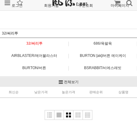
로그인
회원가입
주문조회
마이페이지
32/써리투
|
32/써리투
686/육팔육
|
AIRBLASTER/에어블라스터
BURTON [ak]/버튼 에이케이
|
BURTON/버튼
BSRABBIT/비에스래빗
|
DIMITO/디미토
FORUM/포럼
전체보기
|
최신순
HELLOW/헬로우
낮은가격
높은가격
판매순위
JONES/존스
상품명
|
MTN ROCKSTAR/마운틴 락스타
MTN ROCKSTAR PLANB/마운틴 락스타 플랜비
|
MTN ROCKSTAR RAYS/마운틴 락스타 레이즈
NOMADIK/노메딕
|
OVYO/오비오
REW/알이더블유