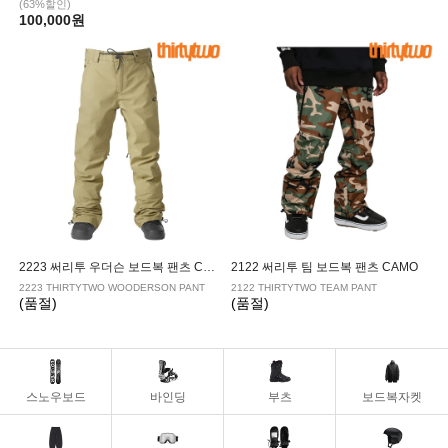
(63%할인)
100,000원
2223 써리투 우더슨 보드복 팬츠 CAMEL
2122 써리투 팀 보드복 팬츠 CAMO
2223 THIRTYTWO WOODERSON PANT
2122 THIRTYTWO TEAM PANT
(품절)
(품절)
스노우보드
바인딩
부츠
보드복자켓