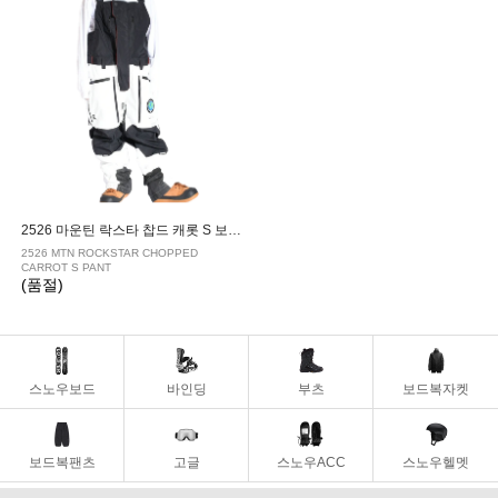
2526 마운틴 락스타 찹드 캐롯 S 보드복 팬츠 D.WHITE
2526 MTN ROCKSTAR CHOPPED
CARROT S PANT
(품절)
스노우보드
바인딩
부츠
보드복자켓
보드복팬츠
고글
스노우ACC
스노우헬멧