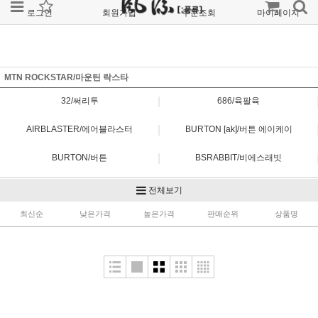
로그인
회원가입
주문조회
마이페이지
MTN ROCKSTAR/마운틴 락스타
|
32/써리투
686/육팔육
|
AIRBLASTER/에어블라스터
BURTON [ak]/버튼 에이케이
|
BURTON/버튼
BSRABBIT/비에스래빗
|
DIMITO/디미토
FORUM/포럼
전체보기
|
최신순
HELLOW/헬로우
낮은가격
높은가격
판매순위
JONES/존스
상품명
|
MTN ROCKSTAR/마운틴 락스타
MTN ROCKSTAR PLANB/마운틴 락스타 플랜비
|
MTN ROCKSTAR RAYS/마운틴 락스타 레이즈
NOMADIK/노메딕
|
OVYO/오비오
REW/알이더블유