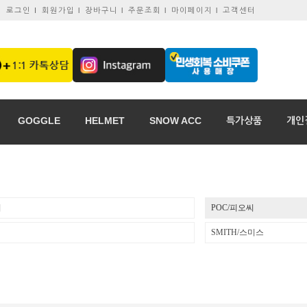
로그인 I
회원가입 l
장바구니 l
주문조회 l
마이페이지 l
고객센터
GOGGLE
HELMET
SNOW ACC
특가상품
개인
리
POC/피오씨
SMITH/스미스