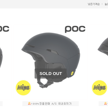
낮은가격순
높