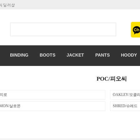
공식딜러샵
BINDING
BOOTS
JACKET
PANTS
HOODY
POC/피오씨
/지로
OAKLEY/오클
OMON/살로몬
SHRED/슈레드