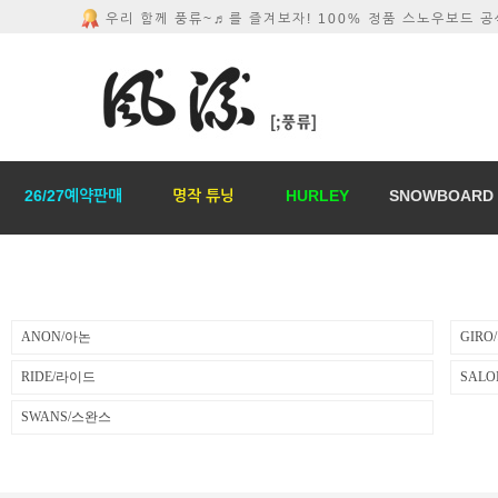
우리 함께 풍류~♬를 즐겨보자! 100% 정품 스노우보드 
26/27예약판매
명작 튜닝
HURLEY
SNOWBOARD
ANON/아논
GIRO
RIDE/라이드
SAL
SWANS/스완스