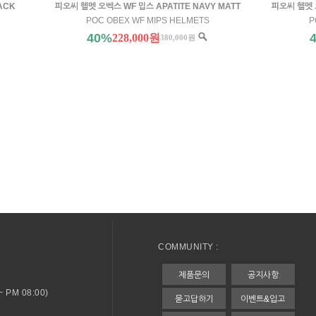
ACK
피오씨 헬멧 오벡스 WF 밉스 APATITE NAVY MATT
피오씨 헬멧 
POC OBEX WF MIPS HELMETS
P
40%
228,000원
380,000원
COMMUNITY :
제품문의
공지사항
 PM 08:00)
묻고답하기
이벤트&입고