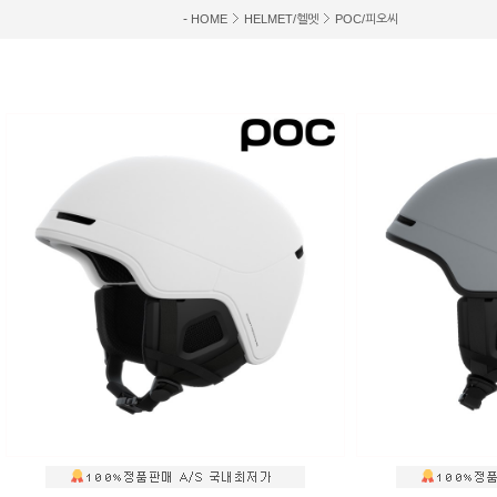
-
HOME
HELMET/헬멧
POC/피오씨