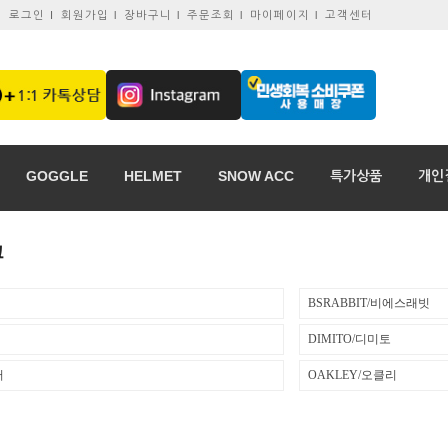
로그인 I
회원가입 l
장바구니 l
주문조회 l
마이페이지 l
고객센터
GOGGLE
HELMET
SNOW ACC
특가상품
개인
크
BSRABBIT/비에스래빗
DIMITO/디미토
러
OAKLEY/오클리