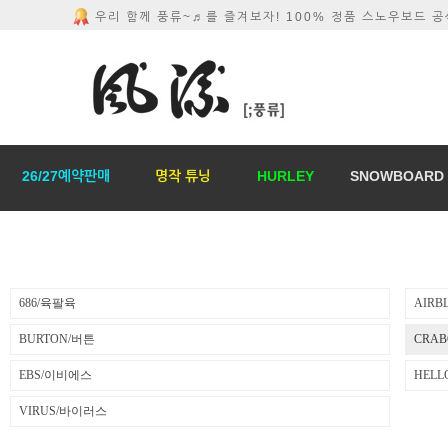
우리 함께 풍류~♬를 즐겨보자! 100% 정품 스노우보드 
26/27예약판매
명작 튜닝
HURLEY
SNOWBOARD
686/육팔육
AIR
BURTON/버튼
CRA
EBS/이비에스
HEL
VIRUS/바이러스