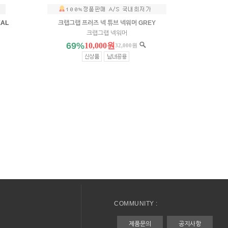
EAL
크랩그랩 프러즈 넥 튜브 넥워머 GREY
크랩그랩 넥워머
69%
10,000원
32,000원
COMMUNITY :
제품문의
공지사항