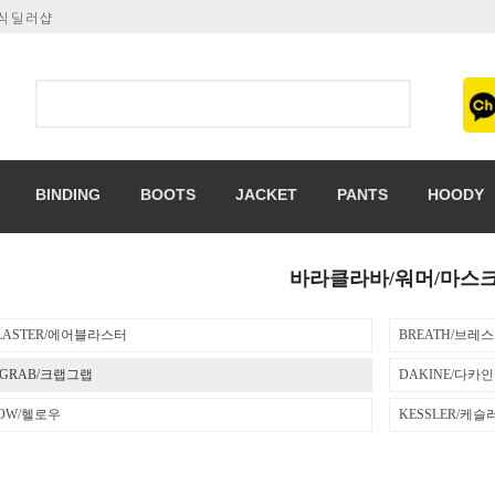
공식딜러샵
BINDING
BOOTS
JACKET
PANTS
HOODY
바라클라바/워머/마스
BLASTER/에어블라스터
BREATH/브레스
BGRAB/크랩그랩
DAKINE/다카인
LOW/헬로우
KESSLER/케슬