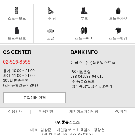
스노우보드
바인딩
부츠
보드복자켓
보드복팬츠
고글
스노우ACC
스노우헬멧
CS CENTER
BANK INFO
02-516-8555
예금주 : (주)풍류익스트림
동계: 10:00 ~ 21:00
IBK기업은행
하계: 11:00 ~ 21:00
588-041988-04-016
365일 연중무휴
(주)풍류스포츠
(임시공휴일공지안내)
-명작튜닝:엣징왁싱및수리
고객센터 연결
이용안내
이용약관
개인정보처리방침
PC버전
(주)풍류스포츠
대표 : 김상준 ㅣ 개인정보 보호 책임자 : 정창현
사업자 등록번호 : 673-85-02934