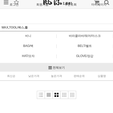
로그인
회원가입
주문조회
마이페이지
WAX,TOOL/왁스,툴
|
비니
바라클라바/워머/마스크
|
BAG/백
BELT/밸트
|
HAT/모자
GLOVE/장갑
|
SOCK/양말
STOMPPAD/스텀패드
전체보기
|
최신순
PROTECTOR/보호대
낮은가격
높은가격
WAX,TOOL/왁스,툴
판매순위
상품명