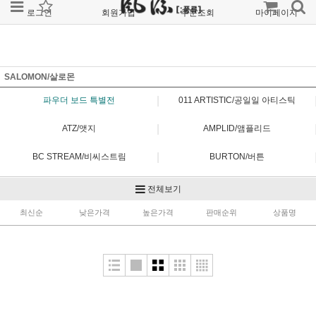
로그인
회원가입
주문조회
마이페이지
SALOMON/살로몬
|
파우더 보드 특별전
011 ARTISTIC/공일일 아티스틱
|
ATZ/앳지
AMPLID/앰플리드
|
BC STREAM/비씨스트림
BURTON/버튼
|
CAPITA/캐피타
ENGUARD/엔가드
전체보기
|
최신순
FIELD EARTH/필드어스
낮은가격
높은가격
판매순위
FLUX/플럭스
상품명
|
FNTC/에프앤티씨
FORUM/포럼
|
GENTEMSTICK/겐템스틱
GRAY/그레이
|
GT/지티
JONES/존스