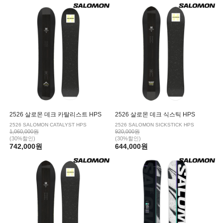
|
KESSLER/케슬러
LEVERAGE/레버리지
|
NITRO/나이트로
NOAH/노아
|
NOBILE/노빌레
NOVEMBER/노벰버
|
NUMBER/넘버
OES/오이에스
|
OGASAKA/오가사카
PLUTONIUM/플루토늄
|
PUBLIC/퍼블릭
RICE28/라이스28
2526 살로몬 데크 카탈리스트 HPS
2526 살로몬 데크 식스틱 HPS
2526 SALOMON CATALYST HPS
2526 SALOMON SICKSTICK HPS
|
SALOMON/살로몬
SKIATE/스키에이트
1,060,000원
920,000원
(30%할인)
(30%할인)
742,000원
|
644,000원
VIRUS/바이러스
YES/예스
|
YONEX/요넥스
WRX/더블유알엑스
|
WASD/와드
UKIYO/유키오