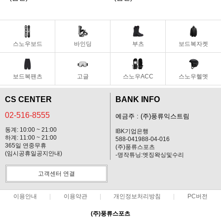
스노우보드
바인딩
부츠
보드복자켓
보드복팬츠
고글
스노우ACC
스노우헬멧
CS CENTER
BANK INFO
02-516-8555
예금주 : (주)풍류익스트림
동계: 10:00 ~ 21:00
IBK기업은행
하계: 11:00 ~ 21:00
588-041988-04-016
365일 연중무휴
(주)풍류스포츠
(임시공휴일공지안내)
-명작튜닝:엣징왁싱및수리
고객센터 연결
이용안내
이용약관
개인정보처리방침
PC버전
(주)풍류스포츠