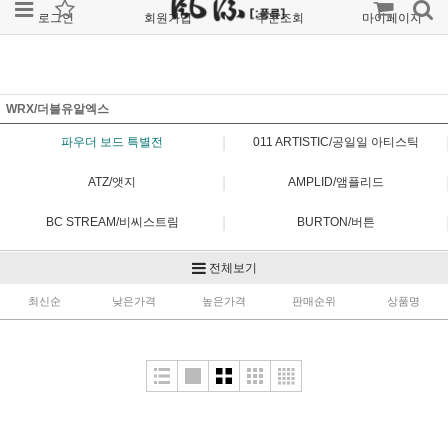
로그인
회원가입
주문조회
마이페이지
WRX/더블유알엑스
|
파우더 보드 특별전
011 ARTISTIC/공일일 아티스틱
|
ATZ/앳지
AMPLID/앰플리드
|
BC STREAM/비씨스트림
BURTON/버튼
|
CAPITA/캐피타
ENGUARD/엔가드
전체보기
|
최신순
FIELD EARTH/필드어스
낮은가격
높은가격
판매순위
FLUX/플럭스
상품명
|
FNTC/에프앤티씨
FORUM/포럼
|
GENTEMSTICK/겐템스틱
GRAY/그레이
|
GT/지티
JONES/존스