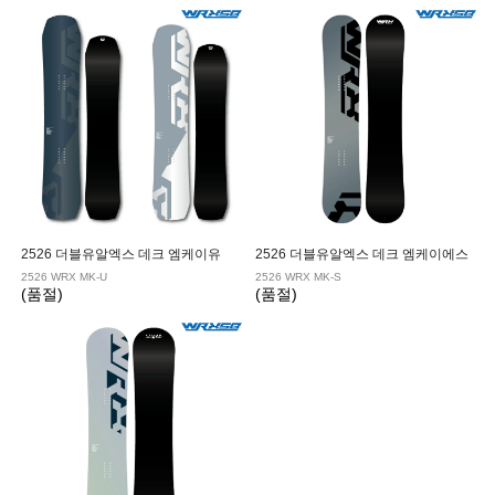
|
KESSLER/케슬러
LEVERAGE/레버리지
|
NITRO/나이트로
NOAH/노아
|
NOBILE/노빌레
NOVEMBER/노벰버
|
NUMBER/넘버
OES/오이에스
|
OGASAKA/오가사카
PLUTONIUM/플루토늄
|
PUBLIC/퍼블릭
RICE28/라이스28
2526 더블유알엑스 데크 엠케이유
2526 더블유알엑스 데크 엠케이에스
2526 WRX MK-U
2526 WRX MK-S
|
SALOMON/살로몬
SKIATE/스키에이트
(품절)
(품절)
|
VIRUS/바이러스
YES/예스
|
YONEX/요넥스
WRX/더블유알엑스
|
WASD/와드
UKIYO/유키오