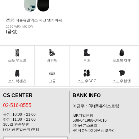
2526 더블유알엑스 데크 엠케이씨더블유
2526 WRX MK-CW
(품절)
스노우보드
바인딩
부츠
보드복자켓
보드복팬츠
고글
스노우ACC
스노우헬멧
CS CENTER
BANK INFO
02-516-8555
예금주 : (주)풍류익스트림
동계: 10:00 ~ 21:00
IBK기업은행
하계: 11:00 ~ 21:00
588-041988-04-016
365일 연중무휴
(주)풍류스포츠
(임시공휴일공지안내)
-명작튜닝:엣징왁싱및수리