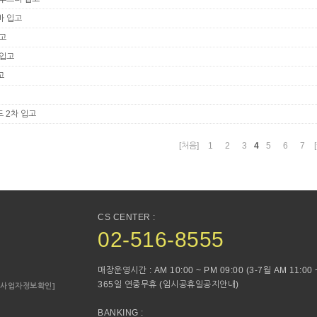
바 입고
입고
 입고
고
드 2차 입고
4
[처음]
1
2
3
5
6
7
CS CENTER :
02-516-8555
매장운영시간 : AM 10:00 ~ PM 09:00 (3-7월 AM 11:00 ~
365일 연중무휴 (임시공휴일공지안내)
[사업자정보확인]
BANKING :