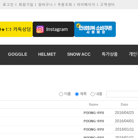
로그인 I
회원가입 l
장바구니 l
주문조회 l
마이페이지 l
고객센터
GOGGLE
HELMET
SNOW ACC
특가상품
개인
이름
제목
내용
Name
Date
2016/04/25
2016/04/01
2016/01/11
2016/01/11