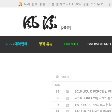
우리 함께 풍류~♬를 즐겨보자! 100% 정품 스노우보드 
26/27예약판매
명작 튜닝
HURLEY
SNOWBOARD
글쓰기
No.
39
2016 LIQUID FORCE 입고!!
38
2016 HURLEY/헐리 보드숏
37
15/16 SUPERINC 스노우 
36
15/16 SUPERINC 크루넥