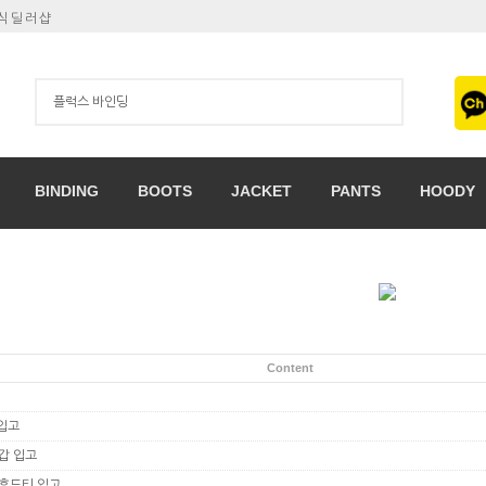
공식딜러샵
BINDING
BOOTS
JACKET
PANTS
HOODY
Content
 입고
장갑 입고
티,후드티 입고