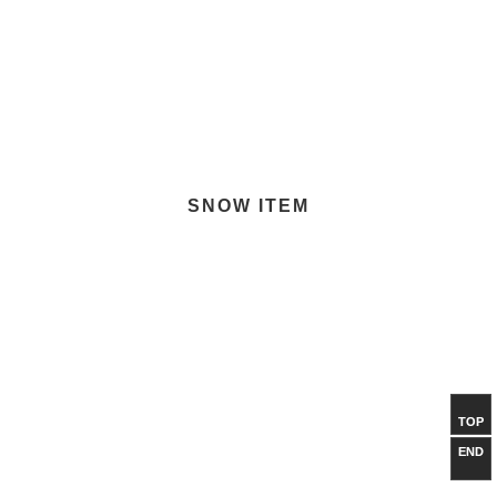
SNOW ITEM
TOP
TOP
END
END